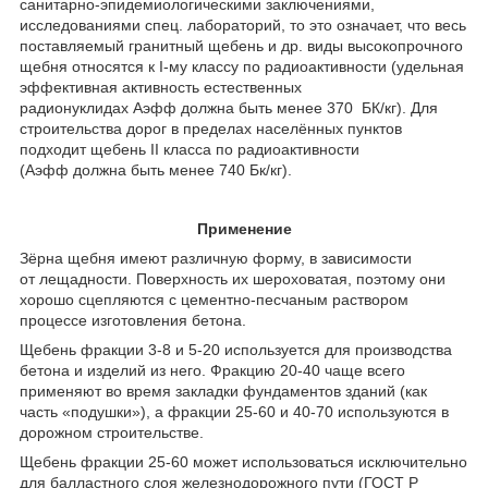
санитарно-эпидемиологическими заключениями,
исследованиями спец. лабораторий, то это означает, что весь
поставляемый гранитный щебень и др. виды высокопрочного
щебня относятся к I-му классу по радиоактивности (удельная
эффективная активность естественных
радионуклидах Аэфф должна быть менее 370 БК/кг). Для
строительства дорог в пределах населённых пунктов
подходит щебень II класса по радиоактивности
(Аэфф должна быть менее 740 Бк/кг).
Применение
Зёрна щебня имеют различную форму, в зависимости
от лещадности. Поверхность их шероховатая, поэтому они
хорошо сцепляются с цементно-песчаным раствором
процессе изготовления бетона.
Щебень фракции 3-8 и 5-20 используется для производства
бетона и изделий из него. Фракцию 20-40 чаще всего
применяют во время закладки фундаментов зданий (как
часть «подушки»), а фракции 25-60 и 40-70 используются в
дорожном строительстве.
Щебень фракции 25-60 может использоваться исключительно
для балластного слоя железнодорожного пути (ГОСТ Р