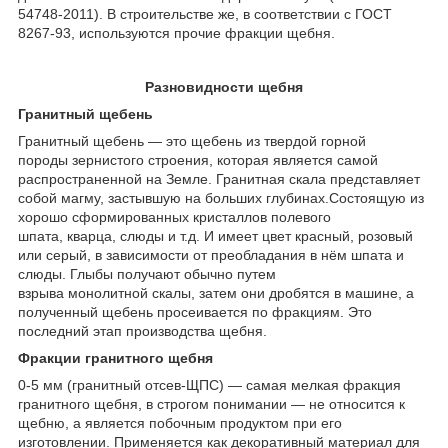
54748-2011). В строительстве же, в соответствии с ГОСТ
8267-93, используются прочие фракции щебня.
Разновидности щебня
Гранитный щебень
Гранитный щебень — это щебень из твердой горной
породы зернистого строения, которая является самой
распространенной на Земле. Гранитная скала представляет
собой магму, застывшую на больших глубинах.Состоящую из
хорошо сформированных кристаллов полевого
шпата, кварца, слюды и т.д. И имеет цвет красный, розовый
или серый, в зависимости от преобладания в нём шпата и
слюды. Глыбы получают обычно путем
взрыва монолитной скалы, затем они дробятся в машине, а
полученный щебень просеивается по фракциям. Это
последний этап производства щебня.
Фракции гранитного щебня
0-5 мм (гранитный отсев-ЩПС) — самая мелкая фракция
гранитного щебня, в строгом понимании ― не относится к
щебню, а является побочным продуктом при его
изготовлении. Применяется как декоративный материал для