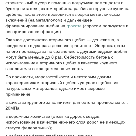
строительный мусор с помощью погрузчика помещается в
бункер питателя, затем дробилка разбивает крупные куски на
щебень, после этого проводится выборка металлических
включений (на металлолом) и дальнейшее
фракционирование щебня на
грохоте
(спросом пользуется и
несортированная фракция).
Главное достоинство вторичного щебня — дешевизна, в
среднем он в два раза дешевле гранитного. Энергозатраты
на его производство по сравнению с другими видами щебня
могут быть меньше до 8 раз. Себестоимость бетона с
использованием вторичного щебня в качестве крупного
заполнителя сокращается на четверть.
По прочности, морозостойкости и некоторым другим
характеристикам вторичный щебень уступает щебню из
натуральных материалов, однако имеет широкое
применение:
в качестве крупного заполнителя для бетона прочностью 5…
20МПа;
в дорожном хозяйстве (отсыпка дорог, съездов,
использование в качестве нижнего слоя дорог, не имеющих
статуса федеральных);
в работах по благоустройству (посыпка под