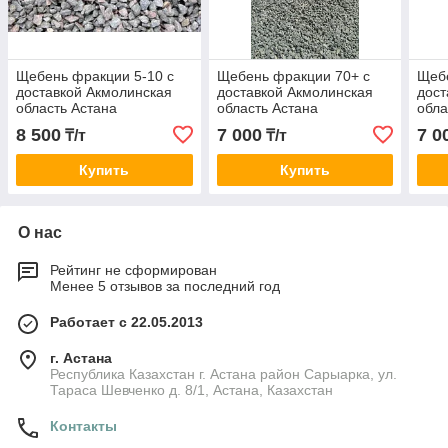
Щебень фракции 5-10 с
Щебень фракции 70+ с
Щебе
доставкой Акмолинская
доставкой Акмолинская
дост
область Астана
область Астана
обла
8 500
7 000
7 0
₸/т
₸/т
Купить
Купить
О нас
Рейтинг не сформирован
Менее 5 отзывов за последний год
Работает с 22.05.2013
г. Астана
Республика Казахстан г. Астана район Сарыарка, ул.
Тараса Шевченко д. 8/1, Астана, Казахстан
Контакты