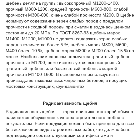
щебень делят на группы: высокопрочный М1200-1400,
прочный М800-1200, средней прочности М600-800, слабой
прочности М300-600, очень слабой прочности М200. В щебне
нормируют содержание зерен слабых пород с пределом
прочности исходной породы при сжатии в водонасыщенном
состоянии до 20 МПа. По ГОСТ 8267-93 щебень марок
М1400, М1200, М1000 не должен содержать зерна слабых
пород в количестве более 5 %, щебень марок М800, М600,
М400 более 10 %, щебень марок М300 и М200 более 15 % по
массе. Наибольшим спросом пользуется гранитный щебень
прочностью М1200, реже используется высокопрочный
гранитный щебень или базальтовый щебень с маркой
прочности М1400-1600. В основном он используется в
производстве тяжелых высокопрочных бетонов, в несущих
мостовых конструкциях, фундаментах.
Радиоактивность щебня
Радиоактивность щебня — характеристика, с которой обычно
начинается обсуждение качества строительного щебня с
покупателем. Если продукция должна быть пригодна для всех
без исключения видов строительных работ, что должно быть
подтверждено соответствующими сертификатами и