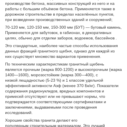
производстве бетона, массивных конструкций из него и на
работы с большим объёмом бетона. Применяется также в
дорожном строительстве в пределах населённых пунктов,
при возведении производственных зданий и сооружений;
70-120 мм, 120-150 мм, 150-300 мм (БУТ) — бутовый камень,
Применяется для забутовок, в габионах, в декоративных
целях, обычно для отделки заборов, водоемов, бассейнов .
Это стандартные, наиболее частые способы использования
данных фракций гранитного щебня, однако для каждой из
них существует множество вариантов применения.
По техническим характеристикам гранитный щебень
является прочным (марка 800-1200) и высокопрочным (марка
1400—1600), морозостойким (марка 300—400), с
низкой лещадностью (5-23 %) и 1 классом удельной
эффективной активности Аэф (менее 370 Бк/кг). Показатели
содержания радионуклидов, вредных компонентов и
примесей отсутствуют или не превышают нормы, что
подтверждается соответствующими сертификатами и
заключениями, выдаваемыми после проведения
исследований.
Хорошие свойства гранита делают его
популярным строительным материалом. Это лучший