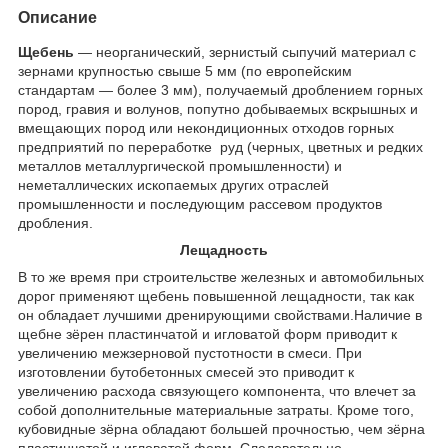
Описание
Щебень
― неорганический, зернистый сыпучий материал с
зернами крупностью свыше 5 мм (по европейским
стандартам ― более 3 мм), получаемый дроблением горных
пород, гравия и волунов, попутно добываемых вскрышных и
вмещающих пород или некондиционных отходов горных
предприятий по переработке руд (черных, цветных и редких
металлов металлургической промышленности) и
неметаллических ископаемых других отраслей
промышленности и последующим рассевом продуктов
дробления.
Лещадность
В то же время при строительстве железных и автомобильных
дорог применяют щебень повышенной лещадности, так как
он обладает лучшими дренирующими свойствами.Наличие в
щебне зёрен пластинчатой и игловатой форм приводит к
увеличению межзерновой пустотности в смеси. При
изготовлении бутобетонных смесей это приводит к
увеличению расхода связующего компонента, что влечет за
собой дополнительные материальные затраты. Кроме того,
кубовидные зёрна обладают большей прочностью, чем зёрна
пластинчатой и игловатой форм. Следовательно,