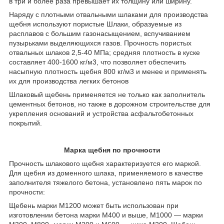
в три и более раза превышает их толщину или ширину.
Наряду с плотными отвальными шлаками для производства
щебня используют пористые Шлаки, образуемые из
расплавов с большим газонасыщением, вспучиванием
пузырьками выделяющихся газов. Прочность пористых
отвальных шлаков 2,5-40 МПа; средняя плотность в куске
составляет 400-1600 кг/м3, что позволяет обеспечить
насыпную плотность щебня 800 кг/м3 и менее и применять
их для производства легких бетонов
Шлаковый щебень применяется не только как заполнитель
цементных бетонов, но также в дорожном строительстве для
укрепления оснований и устройства асфальтобетонных
покрытий.
Марка щебня по прочности
Прочность шлакового щебня характеризуется его маркой.
Для щебня из доменного шлака, применяемого в качестве
заполнителя тяжелого бетона, установлено пять марок по
прочности:
Щебень марки М1200 может быть использован при
изготовлении бетона марки М400 и выше, М1000 ― марки